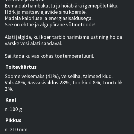
Eemaldab hambakattu ja hoiab ära igemepõletikku.
Hõrk ja maitsev ajaviide sinu koerale.
Madala kalorluse ja energiasisaldusega.
See on ehtne ja algupärane võtmetoode!
Alati jälgida, kui koer tarbib närimismaiust ning hoida
värske vesi alati saadaval.
Säilitada kuivas kohas toatemperatuuril.
Toiteväärtus
Soome veisemaks (41%), veiseliha, taimsed kiud.
Valk 48%, Rasvasisaldus 28%, Toorkiud 8%, Toortuhk
2%.
Kaal
n. 100 g
Pikkus
n. 210 mm