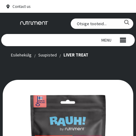
Contact us
MENU
Esilehekülg
Suupisted
LIVER TREAT
PÕDRANAHAST NÄRIMISMAIUSED KOERTELE
VEISENAHAST NÄRIMISMAIUSED KOERTELE
SUUPISTED