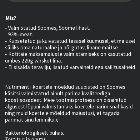
Mis?
- Valmistatud Soomes, Soome lihast.
- 93% meat.
- Küpsetatud ja kuivatatud tasasel kuumusel, et maiusel
säiliks oma naturaalne ja hõrgutav, lihane maitse.
- Kotitäie maksamaiuste valmistamiseks on kasutatud
umbes 220g värsket liha.
- Ei sisalda teravilju, lisatud värvaineid ega säilitusaineid.
Nutriment i koertele mõeldud suupisted on Soomes
käsitsi valmistatud ainult parima kvaliteediga
koostisosadest. Meie tootmisprotsess on disainitud
algusest lõpuni valmistamaks koertele närimisnahkasid
ning muid koertele mõeldud maiustusi, et tagada
parimat sinu lemmikule!
Bakterioloogiliselt puhas.
Testitud ja ohutu.