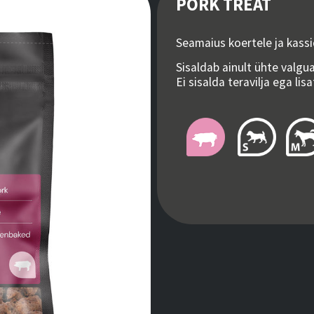
PORK TREAT
Seamaius koertele ja kassi
Sisaldab ainult ühte valgua
Ei sisalda teravilja ega lis