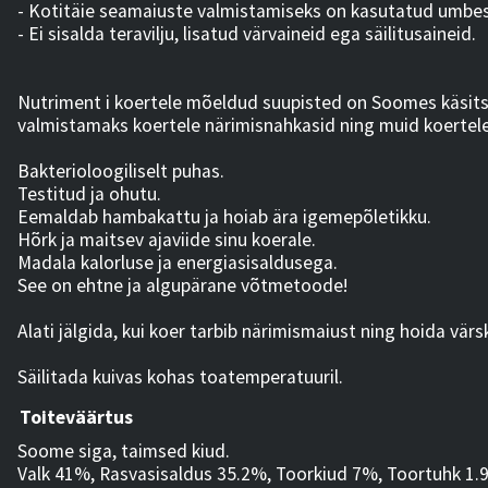
- Kotitäie seamaiuste valmistamiseks on kasutatud umbes 
- Ei sisalda teravilju, lisatud värvaineid ega säilitusaineid.
Nutriment i koertele mõeldud suupisted on Soomes käsitsi
valmistamaks koertele närimisnahkasid ning muid koertel
Bakterioloogiliselt puhas.
Testitud ja ohutu.
Eemaldab hambakattu ja hoiab ära igemepõletikku.
Hõrk ja maitsev ajaviide sinu koerale.
Madala kalorluse ja energiasisaldusega.
See on ehtne ja algupärane võtmetoode!
Alati jälgida, kui koer tarbib närimismaiust ning hoida värs
Säilitada kuivas kohas toatemperatuuril.
Toiteväärtus
Soome siga, taimsed kiud.
Valk 41%, Rasvasisaldus 35.2%, Toorkiud 7%, Toortuhk 1.