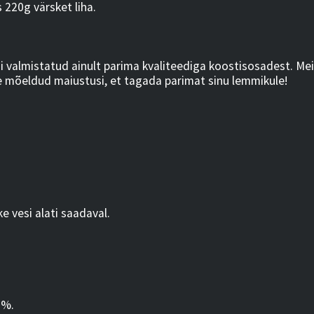
220g värsket liha.
 valmistatud ainult parima kvaliteediga koostisosadest. Mei
e mõeldud maiustusi, et tagada parimat sinu lemmikule!
ke vesi alati saadaval.
9%.