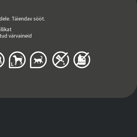
dele. Täiendav sööt.
llikat
atud värvaineid