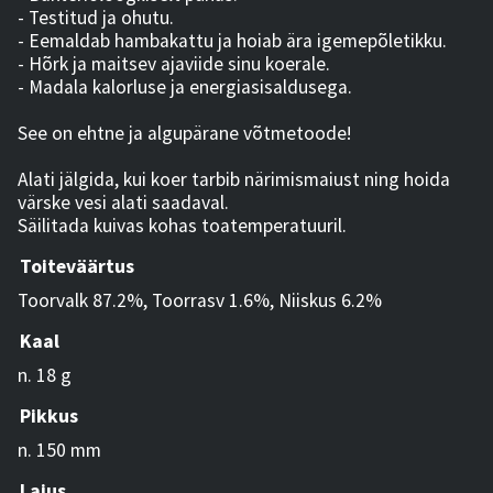
- Testitud ja ohutu.
- Eemaldab hambakattu ja hoiab ära igemepõletikku.
- Hõrk ja maitsev ajaviide sinu koerale.
- Madala kalorluse ja energiasisaldusega.
See on ehtne ja algupärane võtmetoode!
Alati jälgida, kui koer tarbib närimismaiust ning hoida
värske vesi alati saadaval.
Säilitada kuivas kohas toatemperatuuril.
Toiteväärtus
Toorvalk 87.2%, Toorrasv 1.6%, Niiskus 6.2%
Kaal
n. 18 g
Pikkus
n. 150 mm
Laius