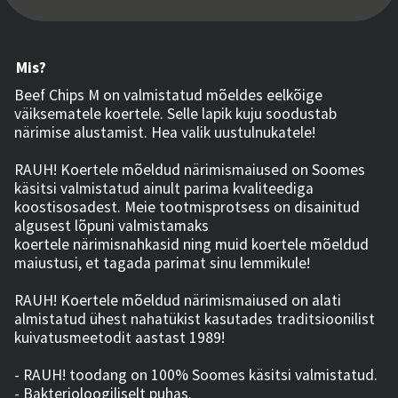
Mis?
Beef Chips M on valmistatud mõeldes eelkõige
väiksematele koertele. Selle lapik kuju soodustab
närimise alustamist. Hea valik uustulnukatele!
RAUH! Koertele mõeldud närimismaiused on Soomes
käsitsi valmistatud ainult parima kvaliteediga
koostisosadest. Meie tootmisprotsess on disainitud
algusest lõpuni valmistamaks
koertele närimisnahkasid ning muid koertele mõeldud
maiustusi, et tagada parimat sinu lemmikule!
RAUH! Koertele mõeldud närimismaiused on alati
almistatud ühest nahatükist kasutades traditsioonilist
kuivatusmeetodit aastast 1989!
- RAUH! toodang on 100% Soomes käsitsi valmistatud.
- Bakterioloogiliselt puhas.