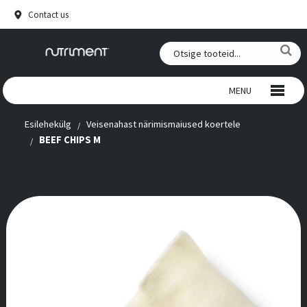
Contact us
MENU
Esilehekülg
Veisenahast närimismaiused koertele
PÕDRANAHAST NÄRIMISMAIUSED KOERTELE
BEEF CHIPS M
VEISENAHAST NÄRIMISMAIUSED KOERTELE
SUUPISTED