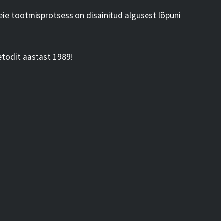
ie tootmisprotsess on disainitud algusest lõpuni
etodit aastast 1989!