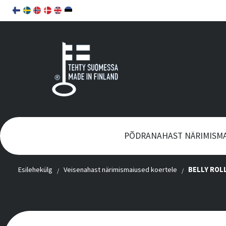
PÕDRANAHAST NÄRIMISM
Esilehekülg
Veisenahast närimismaiused koertele
BELLY ROL