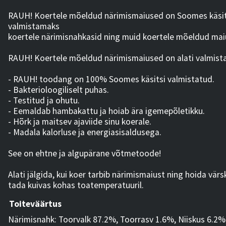
RAUH! Koertele mõeldud närimismaiused on Soomes käsitsi
valmistamaks
koertele närimisnahkasid ning muid koertele mõeldud maiu
RAUH! Koertele mõeldud närimismaiused on alati valmista
- RAUH! toodang on 100% Soomes käsitsi valmistatud.
- Bakterioloogiliselt puhas.
- Testitud ja ohutu.
- Eemaldab hambakattu ja hoiab ära igemepõletikku.
- Hõrk ja maitsev ajaviide sinu koerale.
- Madala kalorluse ja energiasisaldusega.
See on ehtne ja algupärane võtmetoode!
Alati jälgida, kui koer tarbib närimismaiust ning hoida värs
tada kuivas kohas toatemperatuuril.
Toiteväärtus
Närimisnahk: Toorvalk 87.2%, Toorrasv 1.6%, Niiskus 6.2%