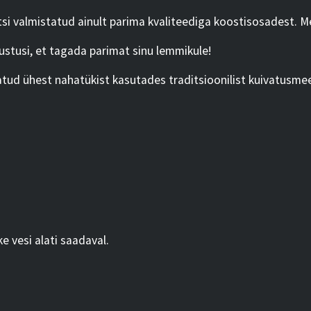
 valmistatud ainult parima kvaliteediga koostisosadest. Me
stusi, et tagada parimat sinu lemmikule!
tud ühest nahatükist kasutades traditsioonilist kuivatusme
ke vesi alati saadaval.