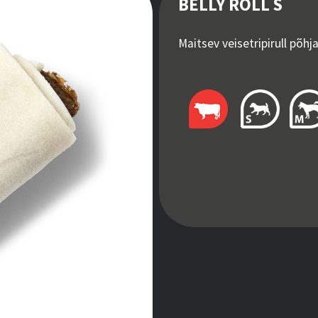
BELLY ROLL S
Maitsev veisetripirull põh