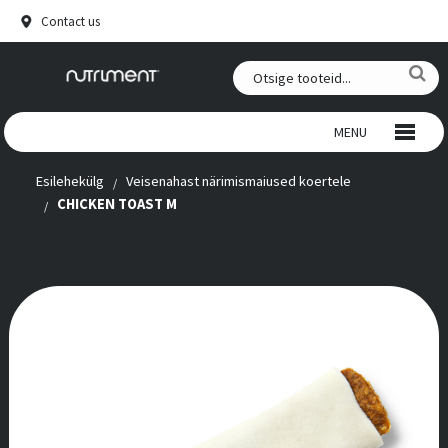
Contact us
MENU
Esilehekülg
Veisenahast närimismaiused koertele
PÕDRANAHAST NÄRIMISMAIUSED KOERTELE
CHICKEN TOAST M
VEISENAHAST NÄRIMISMAIUSED KOERTELE
SUUPISTED