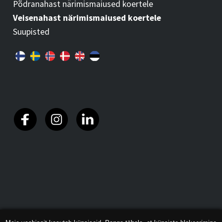
Põdranahast närimismaiused koertele
Veisenahast närimismaiused koertele
Suupisted