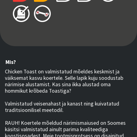
Mis?
Chicken Toast on valmistatud mõeldes keskmist ja
väiksemat kasvu koertele. Selle lapik kuju soodustab
närimise alustamist. Kas sina ikka alustad oma
hommikut krõbeda Toastiga?
Valmistatud veisenahast ja kanast ning kuivatatud
traditsioonilisel meetodil.
RAUH! Koertele mõeldud närimismaiused on Soomes
käsitsi valmistatud ainult parima kvaliteediga
koostisosadest. Meie tootmisprotsess on disainitud