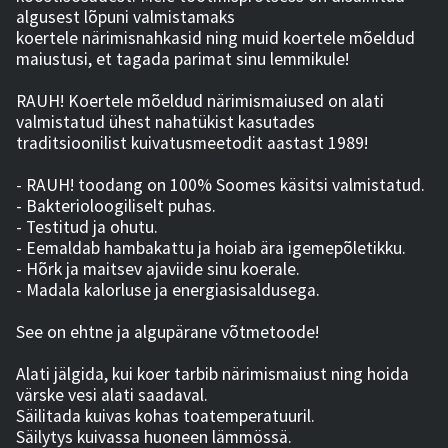
algusest lõpuni valmistamaks
koertele närimisnahkasid ning muid koertele mõeldud
maiustusi, et tagada parimat sinu lemmikule!
RAUH! Koertele mõeldud närimismaiused on alati
valmistatud ühest nahatükist kasutades
traditsioonilist kuivatusmeetodit aastast 1989!
- RAUH! toodang on 100% Soomes käsitsi valmistatud.
- Bakterioloogiliselt puhas.
- Testitud ja ohutu.
- Eemaldab hambakattu ja hoiab ära igemepõletikku.
- Hõrk ja maitsev ajaviide sinu koerale.
- Madala kalorluse ja energiasisaldusega.
See on ehtne ja algupärane võtmetoode!
Alati jälgida, kui koer tarbib närimismaiust ning hoida
värske vesi alati saadaval.
Säilitada kuivas kohas toatemperatuuril.
Säilytys kuivassa huoneen lämmössä.